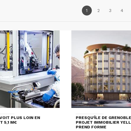
1
2
3
4
VOIT PLUS LOIN EN
PRESQU'ÎLE DE GRENOBLE 
T 5,1 M€
PROJET IMMOBILIER YEL
PREND FORME