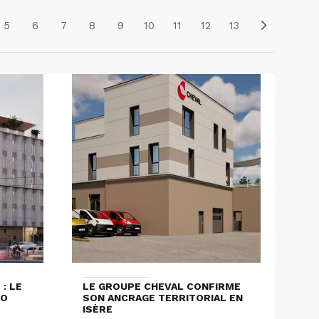
5
6
7
8
9
10
11
12
13
: LE
LE GROUPE CHEVAL CONFIRME
LO
SON ANCRAGE TERRITORIAL EN
ISÈRE