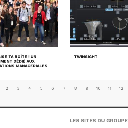
ISE TA BOÎTE ! UN
TWINSIGHT
MENT DÉDIÉ AUX
ATIONS MANAGÉRIALES
2
3
4
5
6
7
8
9
10
11
12
LES SITES DU GROUPE