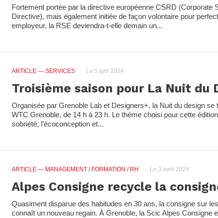
Fortement portée par la directive européenne CSRD (Corporate Su
Directive), mais également initiée de façon volontaire pour perfe
employeur, la RSE deviendra-t-elle demain un...
ARTICLE
— SERVICES
Le 5 juin 2024
Troisième saison pour La Nuit du 
Organisée par Grenoble Lab et Designers+, la Nuit du design se 
WTC Grenoble, de 14 h à 23 h. Le thème choisi pour cette édition 2
sobriété, l’écoconception et...
ARTICLE
— MANAGEMENT / FORMATION / RH
Le 3 avril 2024
Alpes Consigne recycle la consign
Quasiment disparue des habitudes en 30 ans, la consigne sur le
connaît un nouveau regain. À Grenoble, la Scic Alpes Consigne e