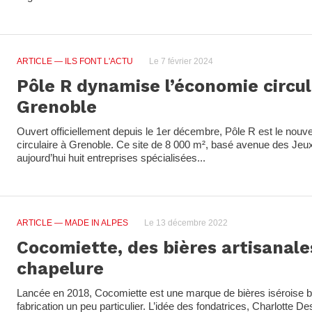
ARTICLE
— ILS FONT L'ACTU
Le 7 février 2024
Pôle R dynamise l’économie circul
Grenoble
Ouvert officiellement depuis le 1er décembre, Pôle R est le nouv
circulaire à Grenoble. Ce site de 8 000 m², basé avenue des Jeu
aujourd’hui huit entreprises spécialisées...
ARTICLE
— MADE IN ALPES
Le 13 décembre 2022
Cocomiette, des bières artisanale
chapelure
Lancée en 2018, Cocomiette est une marque de bières iséroise 
fabrication un peu particulier. L’idée des fondatrices, Charlotte