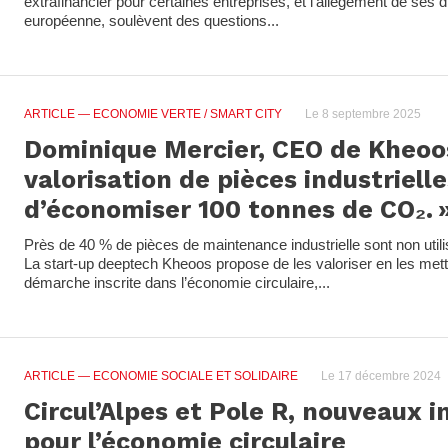
extrafinancier pour certaines entreprises, et l’allègement de ses d
européenne, soulèvent des questions...
ARTICLE
— ECONOMIE VERTE / SMART CITY
Le 8 septembre 2025
Dominique Mercier, CEO de Kheoos
valorisation de pièces industriell
d’économiser 100 tonnes de CO₂. 
Près de 40 % de pièces de maintenance industrielle sont non utili
La start-up deeptech Kheoos propose de les valoriser en les met
démarche inscrite dans l’économie circulaire,...
ARTICLE
— ECONOMIE SOCIALE ET SOLIDAIRE
Le 17 décembre 2024
Circul’Alpes et Pole R, nouveaux 
pour l’économie circulaire