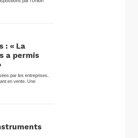
ispositions par l’Union
 : « La
es a permis
»
sées par les entreprises.
tant en vente. Une
instruments