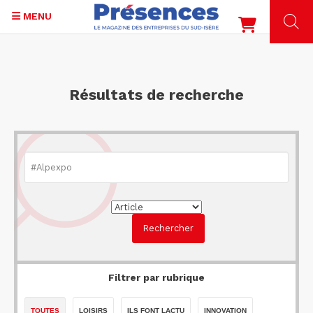
MENU
Aller
au
contenu
Résultats de recherche
principal
Filtrer par rubrique
TOUTES
LOISIRS
ILS FONT LACTU
INNOVATION