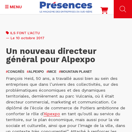
MENU
Aller
au
ILS FONT L'ACTU
contenu
— Le 10 octobre 2017
principal
Un nouveau directeur
général pour Alpexpo
#
CONGRÈS
#
ALPEXPO
#
MICE
#
MOUNTAIN PLANET
François Heid, 50 ans, a travaillé aussi bien au sein des
entreprises que dans l’univers des collectivités, sur des
problématiques économiques et des dynamiques
territoriales, dernièrement au parc Vulcania, où il était
directeur commercial, marketing et communication. Ce
diplômé de l’école de commerce de Poitiers ambitionne de
conforter le rôle d’
Alpexpo
en tant qu’outil au service du
territoire, sur le plan économique, mais aussi pour la vie
sociale et culturelle, ainsi que pour l’image de la ville, dans
un contexte très concurrentiel”. Attaché à renforcer les