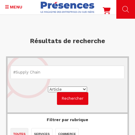
MENU
Aller
au
contenu
Résultats de recherche
principal
Filtrer par rubrique
TOUTES
SERVICES
COMMERCE