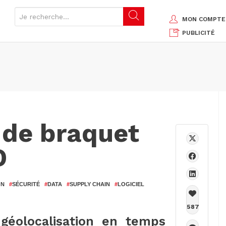
MON COMPTE
PUBLICITÉ
 de braquet
D
ON
#
SÉCURITÉ
#
DATA
#
SUPPLY CHAIN
#
LOGICIEL
587
géolocalisation en temps