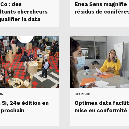
Co : des
Enea Sens magnifie 
ltants chercheurs
résidus de conifère
ualifier la data
ON
START-UP
 5i, 24e édition en
Optimex data facilit
t prochain
mise en conformité