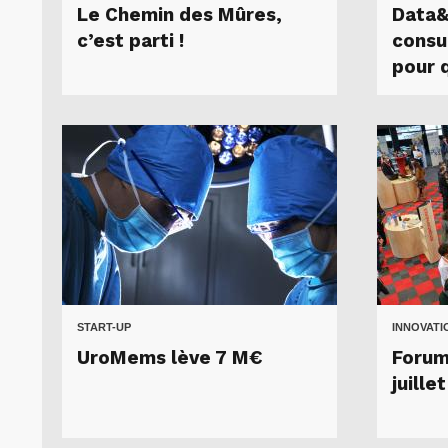
Le Chemin des Mûres,
Data&
c’est parti !
consu
pour q
START-UP
INNOVATI
UroMems lève 7 M€
Forum
juille