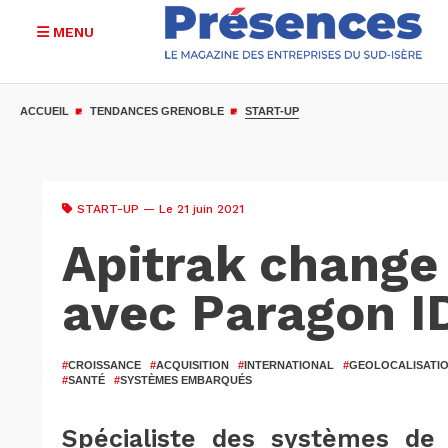
MENU
Aller
au
ACCUEIL
TENDANCES GRENOBLE
START-UP
contenu
principal
START-UP
— Le 21 juin 2021
Apitrak change
avec Paragon I
#
CROISSANCE
#
ACQUISITION
#
INTERNATIONAL
#
GEOLOCALISATI
#
SANTÉ
#
SYSTÈMES EMBARQUÉS
Spécialiste des systèmes de 