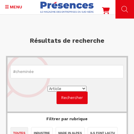
MENU
Aller
au
contenu
Résultats de recherche
principal
Filtrer par rubrique
TOUTES
INDUSTRIE
MADE IN ALPES
ILS FONT LACTU