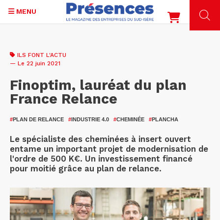
MENU
Aller
au
ILS FONT L'ACTU
contenu
— Le 22 juin 2021
principal
Finoptim, lauréat du plan
France Relance
#
PLAN DE RELANCE
#
INDUSTRIE 4.0
#
CHEMINÉE
#
PLANCHA
Le spécialiste des cheminées à insert ouvert
entame un important projet de modernisation de
l'ordre de 500 K€. Un investissement financé
pour moitié grâce au plan de relance.