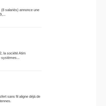
s (8 salariés) annonce une
,...
2, la société Atim
e systèmes...
fert sans fil aligne déjà de
ntennes.