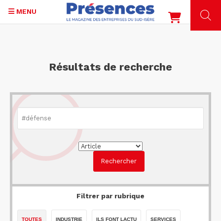
MENU
Aller
au
contenu
Résultats de recherche
principal
Filtrer par rubrique
TOUTES
INDUSTRIE
ILS FONT LACTU
SERVICES