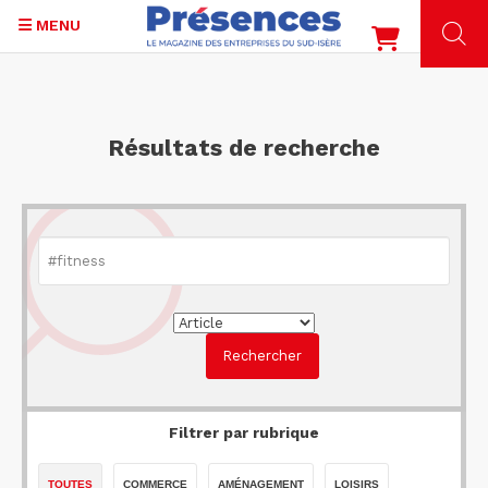
MENU
Aller
au
contenu
Résultats de recherche
principal
Filtrer par rubrique
TOUTES
COMMERCE
AMÉNAGEMENT
LOISIRS