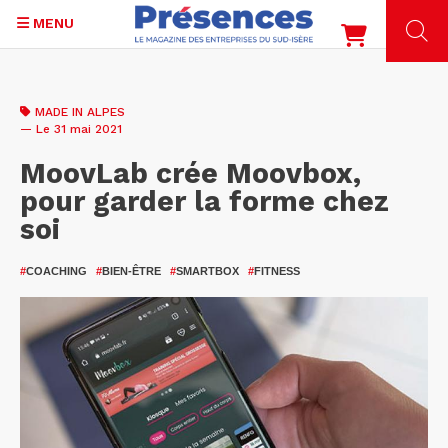
MENU
Aller
au
MADE IN ALPES
contenu
— Le 31 mai 2021
principal
MoovLab crée Moovbox,
pour garder la forme chez
soi
#
COACHING
#
BIEN-ÊTRE
#
SMARTBOX
#
FITNESS