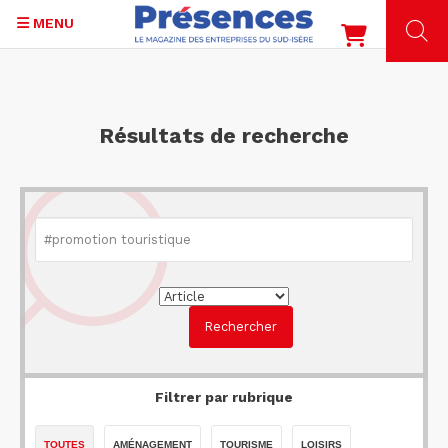
MENU
Aller
au
contenu
Résultats de recherche
principal
Filtrer par rubrique
TOUTES
AMÉNAGEMENT
TOURISME
LOISIRS