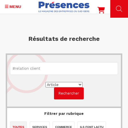
MENU
Aller
au
contenu
Résultats de recherche
principal
Filtrer par rubrique
TOUTES
SERVICES
COMMERCE
ILS FONT LACTU