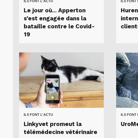
ILS FONT L'ACTU
ILS FONT
Le jour où... Apperton
Huren
s’est engagée dans la
inter
bataille contre le Covid-
client
19
ILS FONT L'ACTU
ILS FONT
Linkyvet promeut la
UroMe
télémédecine vétérinaire