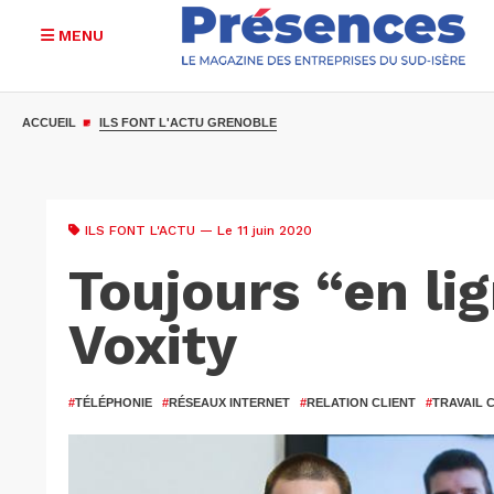
MENU
Aller
au
ACCUEIL
ILS FONT L'ACTU GRENOBLE
contenu
principal
ILS FONT L'ACTU
— Le 11 juin 2020
Toujours “en li
Voxity
#
TÉLÉPHONIE
#
RÉSEAUX INTERNET
#
RELATION CLIENT
#
TRAVAIL 