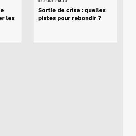
ILS FONT L'ACTU
ge
Sortie de crise : quelles
er les
pistes pour rebondir ?