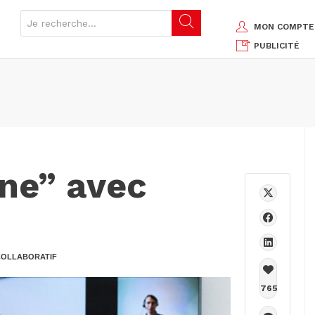
MON COMPTE
PUBLICITÉ
gne” avec
COLLABORATIF
765