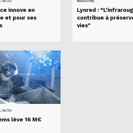
 L'ACTU
INDUSTRIE
ce innove en
Lynred : “L’infrarou
ne et pour ses
contribue à préserv
s
vies”
 L'ACTU
ms lève 16 M€