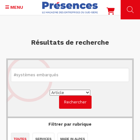
MENU
Aller
au
contenu
Résultats de recherche
principal
Filtrer par rubrique
TOUTES
SERVICES
MADE IN ALPES