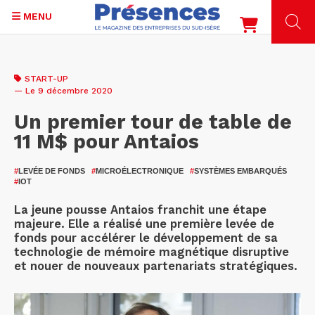
MENU
Aller
au
START-UP
contenu
— Le 9 décembre 2020
principal
Un premier tour de table de
11 M$ pour Antaios
#
LEVÉE DE FONDS
#
MICROÉLECTRONIQUE
#
SYSTÈMES EMBARQUÉS
#
IOT
La jeune pousse Antaios franchit une étape
majeure. Elle a réalisé une première levée de
fonds pour accélérer le développement de sa
technologie de mémoire magnétique disruptive
et nouer de nouveaux partenariats stratégiques.