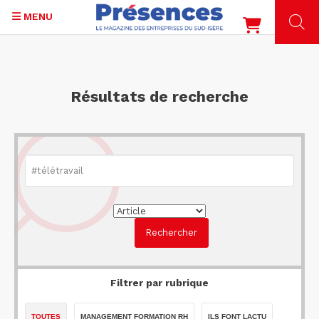
MENU
Aller
au
contenu
Résultats de recherche
principal
Filtrer par rubrique
TOUTES
MANAGEMENT FORMATION RH
ILS FONT LACTU