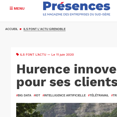
MENU
Aller
au
ACCUEIL
ILS FONT L'ACTU GRENOBLE
contenu
principal
ILS FONT L'ACTU
— Le 11 juin 2020
Hurence innove 
pour ses client
#
BIG DATA
#
IOT
#
INTELLIGENCE ARTIFICIELLE
#
TÉLÉTRAVAIL
#
TR