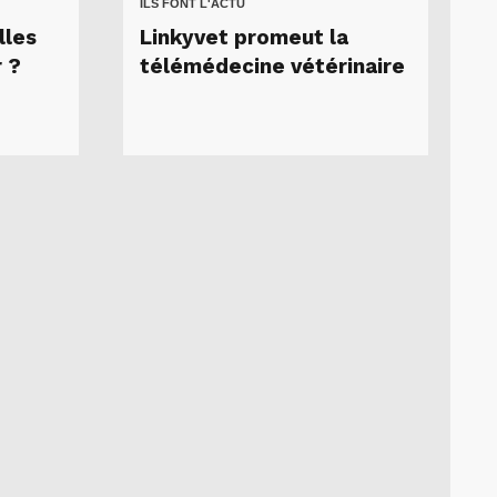
ILS FONT L'ACTU
lles
Linkyvet promeut la
r ?
télémédecine vétérinaire