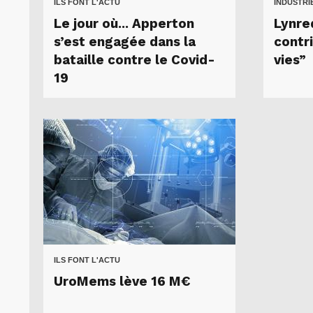
ILS FONT L'ACTU
INDUSTRI
Le jour où... Apperton
Lynred
s’est engagée dans la
contr
bataille contre le Covid-
vies”
19
ILS FONT L'ACTU
UroMems lève 16 M€