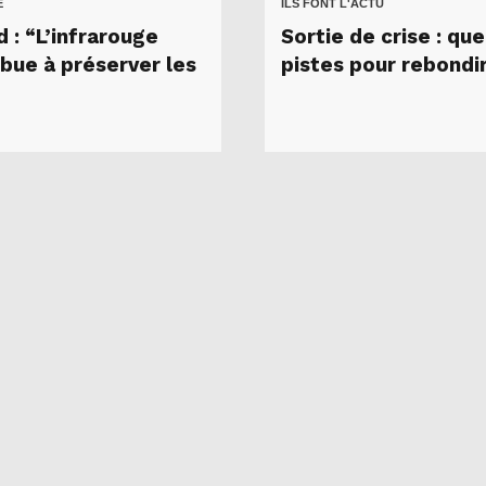
E
ILS FONT L'ACTU
 : “L’infrarouge
Sortie de crise : que
ibue à préserver les
pistes pour rebondi