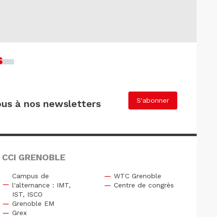
s
S'abonner
us à nos newsletters
 CCI GRENOBLE
Campus de
WTC Grenoble
l'alternance : IMT,
Centre de congrès
IST, ISCO
Grenoble EM
Grex