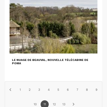
LE NUAGE DE BEAUVAL, NOUVELLE TÉLÉCABINE DE
POMA
1
2
3
4
5
6
7
8
9
10
11
12
13