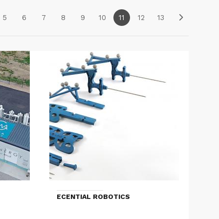
5
6
7
8
9
10
11
12
13
ECENTIAL ROBOTICS