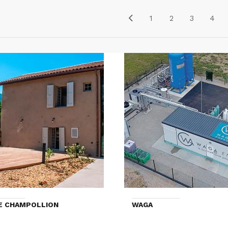
1
2
3
4
E CHAMPOLLION
WAGA