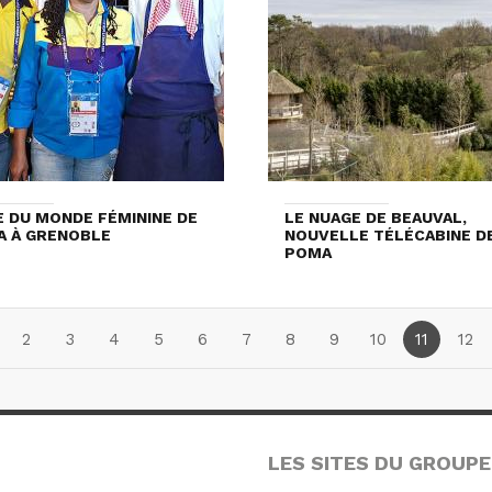
 DU MONDE FÉMININE DE
LE NUAGE DE BEAUVAL,
FA À GRENOBLE
NOUVELLE TÉLÉCABINE D
POMA
2
3
4
5
6
7
8
9
10
11
12
LES SITES DU GROUPE