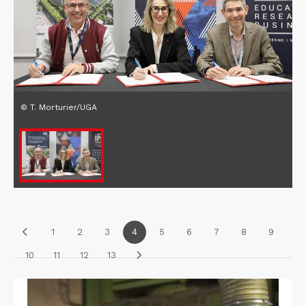
© T. Morturier/UGA
1
2
3
4
5
6
7
8
9
10
11
12
13