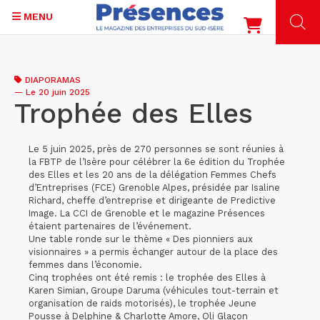
MENU
Aller
au
DIAPORAMAS
contenu
—
Le 20 juin 2025
principal
Trophée des Elles
Le 5 juin 2025, près de 270 personnes se sont réunies à
la FBTP de l’Isère pour célébrer la 6e édition du Trophée
des Elles et les 20 ans de la délégation Femmes Chefs
d’Entreprises (FCE) Grenoble Alpes, présidée par Isaline
Richard, cheffe d’entreprise et dirigeante de Predictive
Image. La CCI de Grenoble et le magazine Présences
étaient partenaires de l’événement.
Une table ronde sur le thème « Des pionniers aux
visionnaires » a permis échanger autour de la place des
femmes dans l’économie.
Cinq trophées ont été remis : le trophée des Elles à
Karen Simian, Groupe Daruma (véhicules tout-terrain et
organisation de raids motorisés), le trophée Jeune
Pousse à Delphine & Charlotte Amore, Oli Glaçon