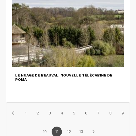
LE NUAGE DE BEAUVAL, NOUVELLE TÉLÉCABINE DE
POMA
1
2
3
4
5
6
7
8
9
10
11
12
13