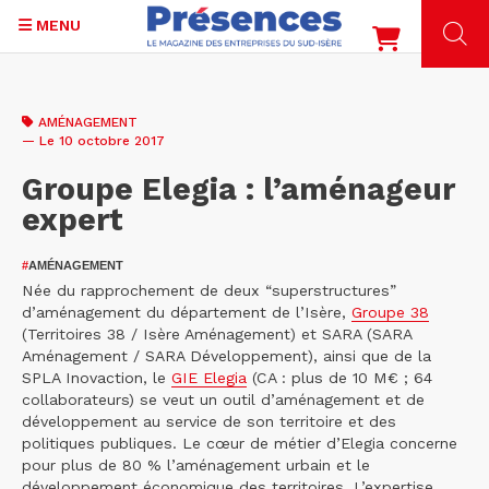
MENU
Aller
au
AMÉNAGEMENT
contenu
— Le 10 octobre 2017
principal
Groupe Elegia : l’aménageur
expert
#
AMÉNAGEMENT
Née du rapprochement de deux “superstructures”
d’aménagement du département de l’Isère,
Groupe 38
(Territoires 38 / Isère Aménagement) et SARA (SARA
Aménagement / SARA Développement), ainsi que de la
SPLA Inovaction, le
GIE Elegia
(CA : plus de 10 M€ ; 64
collaborateurs) se veut un outil d’aménagement et de
développement au service de son territoire et des
politiques publiques. Le cœur de métier d’Elegia concerne
pour plus de 80 % l’aménagement urbain et le
développement économique des territoires. L’expertise