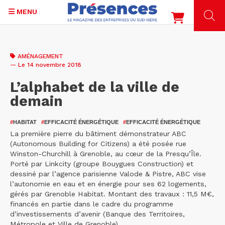
MENU
Aller
au
AMÉNAGEMENT
contenu
— Le 14 novembre 2018
principal
L’alphabet de la ville de
demain
#
HABITAT
#
EFFICACITÉ ÉNERGÉTIQUE
#
EFFICACITÉ ÉNERGÉTIQUE
La première pierre du bâtiment démonstrateur ABC
(Autonomous Building for Citizens) a été posée rue
Winston-Churchill à Grenoble, au cœur de la Presqu’Île.
Porté par Linkcity (groupe Bouygues Construction) et
dessiné par l’agence parisienne Valode & Pistre, ABC vise
l’autonomie en eau et en énergie pour ses 62 logements,
gérés par Grenoble Habitat. Montant des travaux : 11,5 M€,
financés en partie dans le cadre du programme
d’investissements d’avenir (Banque des Territoires,
Métropole et Ville de Grenoble).