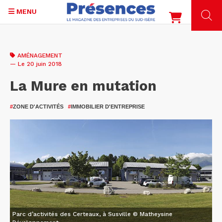
MENU
Aller
au
AMÉNAGEMENT
contenu
— Le 20 juin 2018
principal
La Mure en mutation
#
ZONE D'ACTIVITÉS
#
IMMOBILIER D'ENTREPRISE
Parc d’activités des Certeaux, à Susville © Matheysine