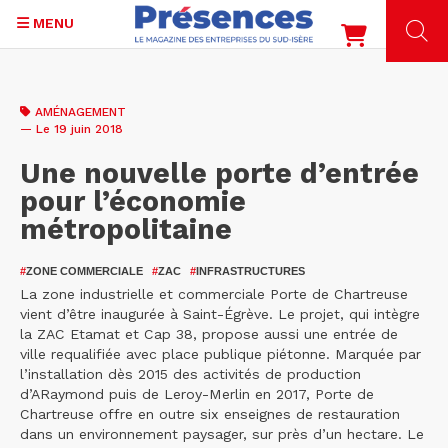
MENU
Aller
au
AMÉNAGEMENT
contenu
— Le 19 juin 2018
principal
Une nouvelle porte d’entrée
pour l’économie
métropolitaine
#
ZONE COMMERCIALE
#
ZAC
#
INFRASTRUCTURES
La zone industrielle et commerciale Porte de Chartreuse
vient d’être inaugurée à Saint-Égrève. Le projet, qui intègre
la ZAC Etamat et Cap 38, propose aussi une entrée de
ville requalifiée avec place publique piétonne. Marquée par
l’installation dès 2015 des activités de production
d’ARaymond puis de Leroy-Merlin en 2017, Porte de
Chartreuse offre en outre six enseignes de restauration
dans un environnement paysager, sur près d’un hectare. Le