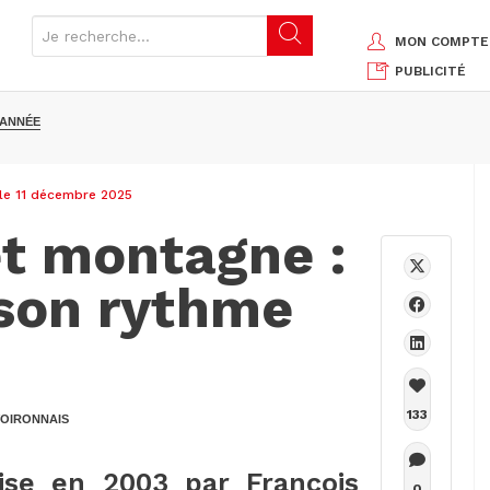
MON COMPTE
PUBLICITÉ
'ANNÉE
 le 11 décembre 2025
et montagne :
 son rythme
133
OIRONNAIS
ise en 2003 par François
0