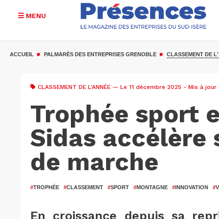
MENU
Aller
au
ACCUEIL
PALMARÈS DES ENTREPRISES GRENOBLE
CLASSEMENT DE L
contenu
principal
CLASSEMENT DE L'ANNÉE
— Le 11 décembre 2025 - Mis à jour
Trophée sport 
Sidas accélère
de marche
#
TROPHÉE
#
CLASSEMENT
#
SPORT
#
MONTAGNE
#
INNOVATION
#
V
En croissance depuis sa repr