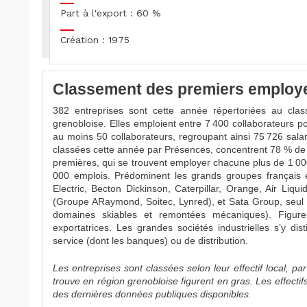
Part à l'export : 60 %
Création : 1975
Classement des premiers employeu
382 entreprises sont cette année répertoriées au cla
grenobloise. Elles emploient entre 7 400 collaborateurs po
au moins 50 collaborateurs, regroupant ainsi 75 726 sala
classées cette année par Présences, concentrent 78 % de l’
premières, qui se trouvent employer chacune plus de 1 000
000 emplois. Prédominent les grands groupes français e
Electric, Becton Dickinson, Caterpillar, Orange, Air Liq
(Groupe ARaymond, Soitec, Lynred), et Sata Group, seul 
domaines skiables et remontées mécaniques). Figure
exportatrices. Les grandes sociétés industrielles s’y di
service (dont les banques) ou de distribution.
Les entreprises sont classées selon leur effectif local, pa
trouve en région grenobloise figurent en gras. Les effectif
des dernières données publiques disponibles.