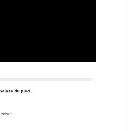
analyse du pied…
nçaises