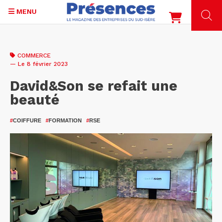
MENU
Aller
au
COMMERCE
contenu
— Le 8 février 2023
principal
David&Son se refait une
beauté
#
COIFFURE
#
FORMATION
#
RSE