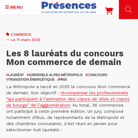
MENU
Aller
au
COMMERCE
contenu
— Le 11 mars 2025
principal
Les 8 lauréats du concours
Mon commerce de demain
#
LAURÉAT
#
GRENOBLE ALPES MÉTROPOLE
#
CONCOURS
#
TRANSITION ÉNERGÉTIQUE
#
PRIX
La Métropole a lancé en 2025 le concours Mon commerce
de demain. Son objectif :
récompenser les professionnels
“qui participent à l’animation des cœurs de villes et cœurs
de bourgs” de l’agglomération
. Au total, 36 commerces
ont participé à cette première édition. Un jury, composé
notamment d’élus, de représentants de la Métropole et
des chambres consulaires, s’est réuni en janvier pour
sélectionner huit lauréats :