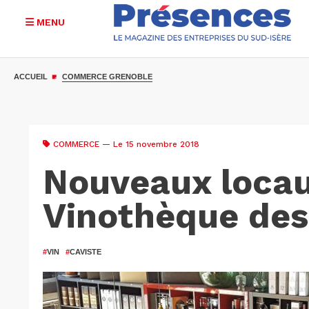
MENU
Aller
au
ACCUEIL
COMMERCE GRENOBLE
contenu
principal
COMMERCE
— Le 15 novembre 2018
Nouveaux locau
Vinothèque des
#
VIN
#
CAVISTE