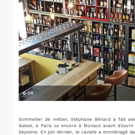
© DR
Sommelier de métier, Stéphane Bénard a fait se
Suisse, à Paris ou encore à Monaco avant d’ouvrir
Seyssins. En juin dernier, le caviste a emménagé d