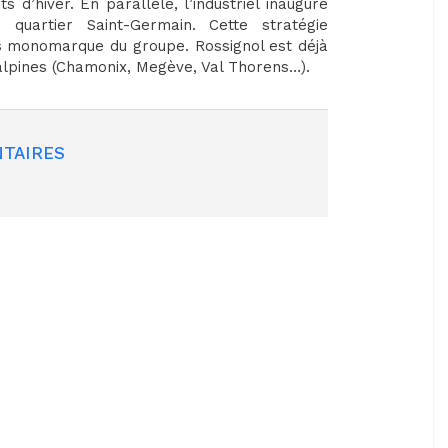
 d’hiver. En parallèle, l’industriel inaugure
quartier Saint-Germain. Cette stratégie
s monomarque du groupe. Rossignol est déjà
alpines (Chamonix, Megève, Val Thorens…).
TAIRES