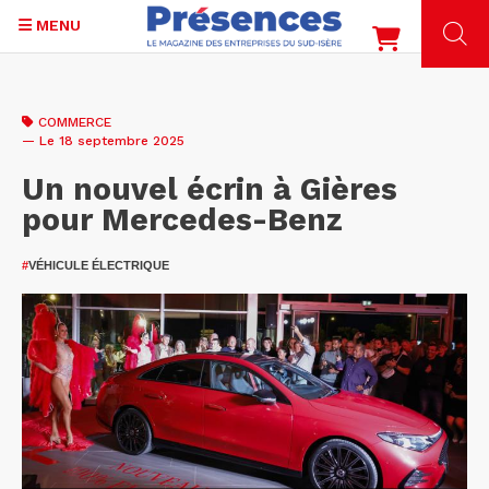
MENU
Aller
au
COMMERCE
contenu
— Le 18 septembre 2025
principal
Un nouvel écrin à Gières
pour Mercedes-Benz
#
VÉHICULE ÉLECTRIQUE