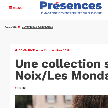
MENU
Aller
au
ACCUEIL
COMMERCE GRENOBLE
contenu
principal
COMMERCE
— Le 12 novembre 2019
Une collection 
Noix/Les Mond
#
T-SHIRT