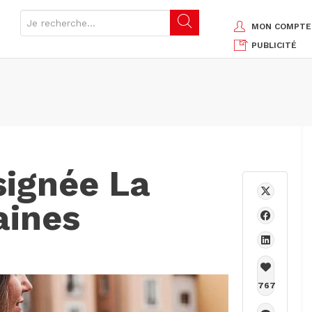
MON COMPTE
PUBLICITÉ
signée La
aines
767