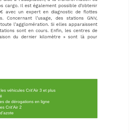
os cargo. Il est également possible d’obtenir
€ avec un expert en diagnostic de flottes
ns. Concernant l’usage, des stations GNV,
toute l’agglomération. Si elles apparaissent
ations sont en cours. Enfin, les centres de
vraison du dernier kilomètre » sont là pour
les véhicules Crit’Air 3 et plus
té
es de dérogations en ligne
es Crit’Air 2
d’azote