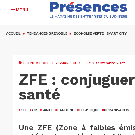
MENU
Aller
au
ACCUEIL
TENDANCES GRENOBLE
ECONOMIE VERTE / SMART CITY
contenu
principal
ECONOMIE VERTE / SMART CITY
— Le 2 septembre 2022
ZFE : conjuguer
santé
#
ZFE
#
AIR
#
SANTÉ
#
CARBONE
#
LOGISTIQUE
#
URBANISATION
Une ZFE (Zone à faibles émis