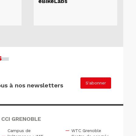
eBikeLabs
s
S'abonner
us à nos newsletters
 CCI GRENOBLE
Campus de
WTC Grenoble