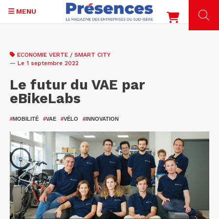
MENU
Aller
au
ECONOMIE VERTE / SMART CITY
contenu
— Le 1 septembre 2022
principal
Le futur du VAE par
eBikeLabs
#
MOBILITÉ
#
VAE
#
VÉLO
#
INNOVATION