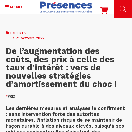
MENU
Aller
au
EXPERTS
contenu
— Le 21 octobre 2022
principal
De l’augmentation des
coûts, des prix à celle des
taux d’intérêt : vers de
nouvelles stratégies
d’amortissement du choc !
#
PRIX
Les dernières mesures et analyses le confirment
: sans intervention forte des autorités
monétaires, l’inflation risque de se maintenir de
façon durable à des niveaux élevés, puisqu’à ses
origines conjoncturelles s’ajoutent des