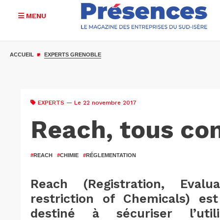
MENU
Aller
au
ACCUEIL
EXPERTS GRENOBLE
contenu
principal
EXPERTS
— Le 22 novembre 2017
Reach, tous con
#
REACH
#
CHIMIE
#
RÉGLEMENTATION
Reach (Registration, Evalua
restriction of Chemicals) e
destiné à sécuriser l’uti