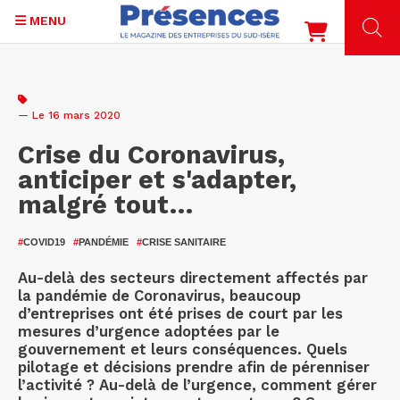
MENU
Aller
au
contenu
— Le 16 mars 2020
principal
Crise du Coronavirus,
anticiper et s'adapter,
malgré tout…
#
COVID19
#
PANDÉMIE
#
CRISE SANITAIRE
Au-delà des secteurs directement affectés par
la pandémie de Coronavirus, beaucoup
d’entreprises ont été prises de court par les
mesures d’urgence adoptées par le
gouvernement et leurs conséquences. Quels
pilotage et décisions prendre afin de pérenniser
l’activité ? Au-delà de l’urgence, comment gérer