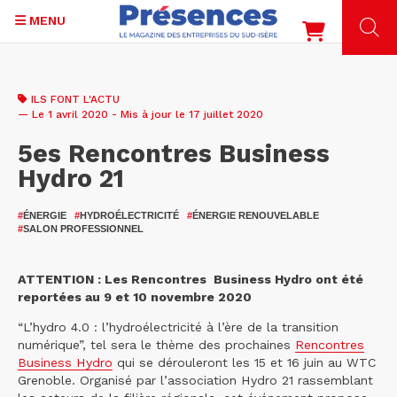
MENU
Aller
au
ILS FONT L'ACTU
contenu
— Le 1 avril 2020 - Mis à jour le 17 juillet 2020
principal
5es Rencontres Business
Hydro 21
#
ÉNERGIE
#
HYDROÉLECTRICITÉ
#
ÉNERGIE RENOUVELABLE
#
SALON PROFESSIONNEL
ATTENTION : Les Rencontres Business Hydro ont été
reportées au 9 et 10 novembre 2020
“L’hydro 4.0 : l’hydroélectricité à l’ère de la transition
numérique”, tel sera le thème des prochaines
Rencontres
Business Hydro
qui se dérouleront les 15 et 16 juin au WTC
Grenoble. Organisé par l’association Hydro 21 rassemblant