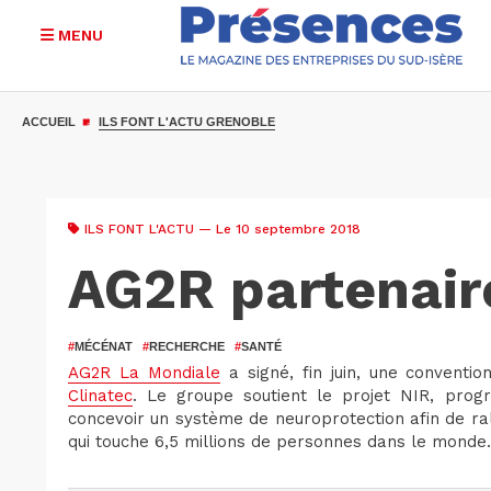
MENU
Aller
au
ACCUEIL
ILS FONT L'ACTU GRENOBLE
contenu
principal
ILS FONT L'ACTU
— Le 10 septembre 2018
AG2R partenair
#
MÉCÉNAT
#
RECHERCHE
#
SANTÉ
AG2R La Mondiale
a signé, fin juin, une conventi
Clinatec
. Le groupe soutient le projet NIR, prog
concevoir un système de neuroprotection afin de ral
qui touche 6,5 millions de personnes dans le monde.