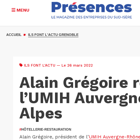
MENU
Aller
au
ACCUEIL
ILS FONT L'ACTU GRENOBLE
contenu
principal
ILS FONT L'ACTU
— Le 26 mars 2022
Alain Grégoire 
l’UMIH Auverg
Alpes
#
HÔTELLERIE-RESTAURATION
Alain Grégoire, président de l’
UMIH Auvergne-Rhône