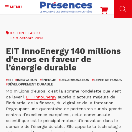
MENU
Aller
au
ILS FONT L'ACTU
contenu
— Le 9 octobre 2023
principal
EIT InnoEnergy 140 millions
d’euros en faveur de
l’énergie durable
#
ETI
#
INNOVATION
#
ÉNERGIE
#
DÉCARBONATION
#
LEVÉE DE FONDS
#
DÉVELOPPEMENT DURABLE
140 millions d’euros, c’est la somme rondelette que vient
de lever l’
EIT InnoEnergy
auprès d’acteurs majeurs de
l’industrie, de la finance, du digital et de la formation.
Regroupant une quarantaine de partenaires sur six grands
centres d’excellence européens, cette communauté
scientifique est le principal moteur d’innovation dans le
domaine de l’énergie durable. Elle apporte la technologie