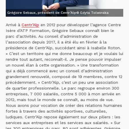
Grégoire Sebaux, président de Centr’Alp© Edyta Tolwinska
Arrivé à
Centr’Alp
en 2012 pour développer l’agence Centre
Isère d’ATP Formation, Grégoire Sebaux connaît bien le
parc d’activités. Au conseil d’administration de
l’association depuis 2017, il a été élu en février à la
présidence de Centr’Alp, succédant ainsi à Isabelle Roton.
« C’est un territoire qui me donne beaucoup et je voulais lui
rendre tout autant, reconnaît-il. Je pense pouvoir impulser
un nouvel élan à cette organisation. » Une transformation
qui a déjà commencé avec un conseil d’administration
grandement renouvelé, composé de 19 membres, contre 12
précédemment. « Centr’Alp, c’est un peu une association
de quartier professionnelle. Le parc regroupe environ 300
entreprises, 7 000 salariés, contre 5 000 à mon arrivée en
2012, mais tout le monde se connaît, au moins de vue.
Nous avons pour vocation de créer des relations humaines
fortes à travers des activités sportives, culturelles,
ludiques. Centr’Alp repose également sur deux piliers : les
services aux entreprises et les services aux salariés. » Sur
les 300 entreprises du parc, 80 sont adhérentes. Grégoire