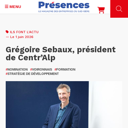
MENU
Aller
au
ILS FONT L'ACTU
contenu
— Le 1 juin 2026
principal
Grégoire Sebaux, président
de Centr’Alp
#
NOMINATION
#
VOIRONNAIS
#
FORMATION
#
STRATÉGIE DE DÉVELOPPEMENT