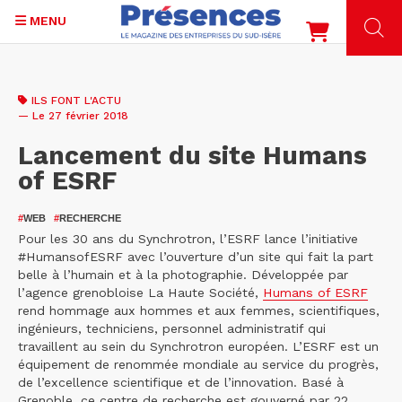
MENU
Aller
au
ILS FONT L'ACTU
contenu
— Le 27 février 2018
principal
Lancement du site Humans
of ESRF
#
WEB
#
RECHERCHE
Pour les 30 ans du Synchrotron, l’ESRF lance l’initiative
#HumansofESRF avec l’ouverture d’un site qui fait la part
belle à l’humain et à la photographie. Développée par
l’agence grenobloise La Haute Société,
Humans of ESRF
rend hommage aux hommes et aux femmes, scientifiques,
ingénieurs, techniciens, personnel administratif qui
travaillent au sein du Synchrotron européen. L’ESRF est un
équipement de renommée mondiale au service du progrès,
de l’excellence scientifique et de l’innovation. Basé à
Grenoble, ce centre de recherche est gouverné par 22