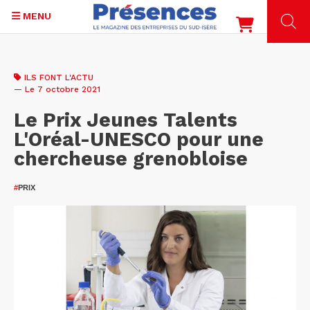
MENU
Aller
au
ILS FONT L'ACTU
contenu
— Le 7 octobre 2021
principal
Le Prix Jeunes Talents
L'Oréal-UNESCO pour une
chercheuse grenobloise
#
PRIX