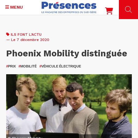
MENU
Aller
au
ILS FONT L'ACTU
contenu
— Le 7 décembre 2020
principal
Phoenix Mobility distinguée
#
PRIX
#
MOBILITÉ
#
VÉHICULE ÉLECTRIQUE