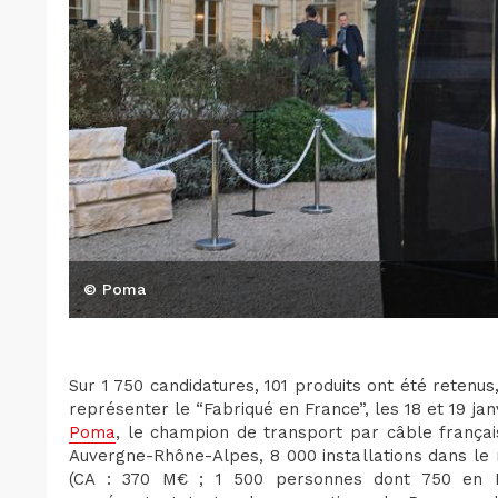
© Poma
Sur 1 750 candidatures, 101 produits ont été retenu
représenter le “Fabriqué en France”, les 18 et 19 janvi
Poma
, le champion de transport par câble françai
Auvergne-Rhône-Alpes, 8 000 installations dans le
(CA : 370 M€ ; 1 500 personnes dont 750 en F