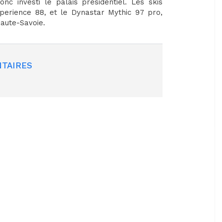
c investi le palais présidentiel. Les skis
xperience 88, et le Dynastar Mythic 97 pro,
Haute-Savoie.
TAIRES