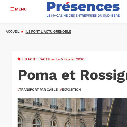
MENU
Aller
au
ACCUEIL
ILS FONT L'ACTU GRENOBLE
contenu
principal
ILS FONT L'ACTU
— Le 5 février 2020
Poma et Rossign
#
TRANSPORT PAR CÂBLE
#
EXPOSITION