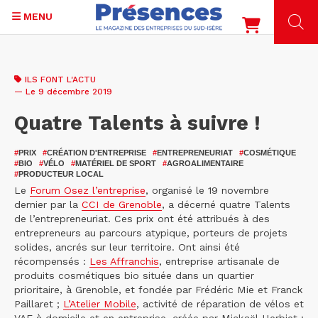
MENU
Aller
au
ILS FONT L'ACTU
contenu
— Le 9 décembre 2019
principal
Quatre Talents à suivre !
#
PRIX
#
CRÉATION D'ENTREPRISE
#
ENTREPRENEURIAT
#
COSMÉTIQUE
#
BIO
#
VÉLO
#
MATÉRIEL DE SPORT
#
AGROALIMENTAIRE
#
PRODUCTEUR LOCAL
Le
Forum Osez l’entreprise
, organisé le 19 novembre
dernier par la
CCI de Grenoble
, a décerné quatre Talents
de l’entrepreneuriat. Ces prix ont été attribués à des
entrepreneurs au parcours atypique, porteurs de projets
solides, ancrés sur leur territoire. Ont ainsi été
récompensés :
Les Affranchis
, entreprise artisanale de
produits cosmétiques bio située dans un quartier
prioritaire, à Grenoble, et fondée par Frédéric Mie et Franck
Paillaret ;
L’Atelier Mobile
, activité de réparation de vélos et