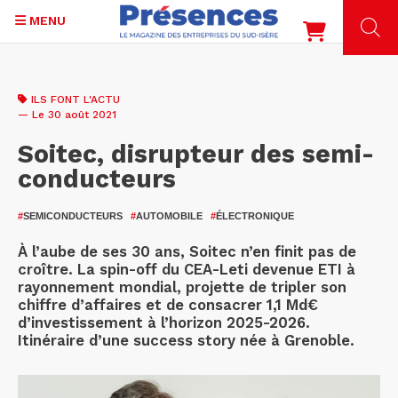
MENU
Aller
au
ILS FONT L'ACTU
contenu
— Le 30 août 2021
principal
Soitec, disrupteur des semi-
conducteurs
#
SEMICONDUCTEURS
#
AUTOMOBILE
#
ÉLECTRONIQUE
À l’aube de ses 30 ans, Soitec n’en finit pas de
croître. La spin-off du CEA-Leti devenue ETI à
rayonnement mondial, projette de tripler son
chiffre d’affaires et de consacrer 1,1 Md€
d’investissement à l’horizon 2025-2026.
Itinéraire d’une success story née à Grenoble.